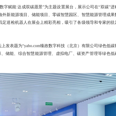
推动数字赋能 达成双碳愿景”为主题设置展台，展示公司在“双碳”进
海外新能源项目、储能项目、零碳智慧园区、智慧能源管理成果
四足巡检机器人在展会上精彩亮相，吸引了各级领导和专家的驻
坛上发表题为“yabo.com臻政数字科技（北京）有限公司绿色低碳
源、储能、综合智慧能源管理、虚拟电厂、碳资产管理等绿色低