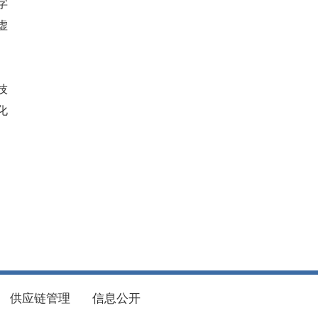
字
虚
技
化
供应链管理
信息公开