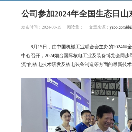
公司参加2024年全国生态日
发布时间：2024-08-19
|
阅读量：
|
文章来源：
yabo.c
8月15日，由中国机械工业联合会主办的2024
中心召开，2024烟台国际核电工业及装备博览会同步
流”的核电技术研发及核电装备制造等方面的最新技