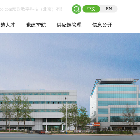
中文
EN
卓越人才
党建护航
供应链管理
信息公开
士后工作站
人才理念
职业成长
校园招聘
社会招聘
招聘动态
党建在线
教育实践
供应链介绍
供应链合作
基本信息
管理架构
人事薪酬
经营成果
重大事项