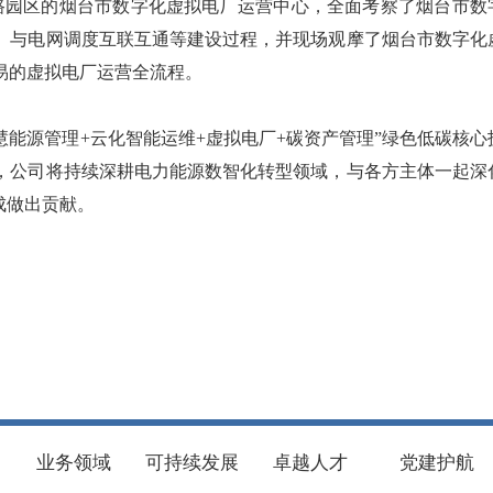
场路园区的烟台市数字化虚拟电厂运营中心，全面考察了烟台市数
、与电网调度互联互通等建设过程，并现场观摩了烟台市数字化
易的虚拟电厂运营全流程。
慧能源管理+云化智能运维+虚拟电厂+碳资产管理”绿色低碳核心
，公司将持续深耕电力能源数智化转型领域，与各方主体一起深
成做出贡献。
业务领域
可持续发展
卓越人才
党建护航