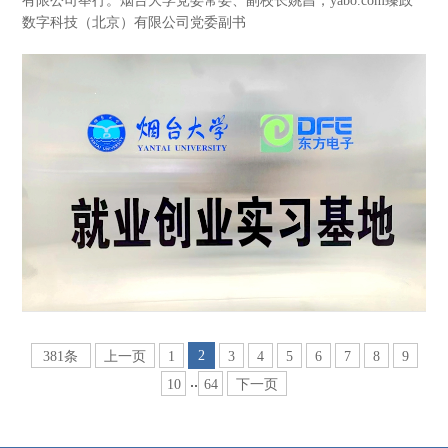
有限公司举行。烟台大学党委常委、副校长姚昌，yabo.com臻政
数字科技（北京）有限公司党委副书
2
381条
上一页
1
3
4
5
6
7
8
9
..
10
64
下一页