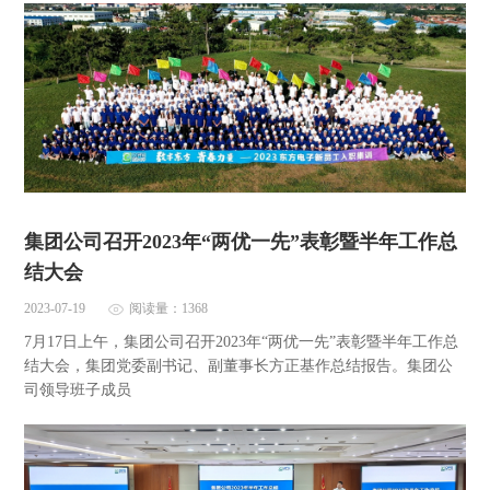
集团公司召开2023年“两优一先”表彰暨半年工作总
结大会
2023-07-19
阅读量：1368
7月17日上午，集团公司召开2023年“两优一先”表彰暨半年工作总
结大会，集团党委副书记、副董事长方正基作总结报告。集团公
司领导班子成员