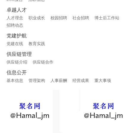
卓越人才
人才理念
职业成长
校园招聘
社会招聘
博士后工作站
招聘动态
党建护航
党建在线
教育实践
供应链管理
供应链介绍
供应链合作
信息公开
基本信息
管理架构
人事薪酬
经营成果
重大事项